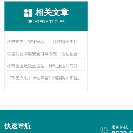
相关文章
RELATED ARTICLES
科技护界，智守安心——脉冲电子围栏赋能全场景周界安防
铁路站台乘客安全引导系统，雷达配合视频联动，保障乘客安全！
小范围区域微波雷达，针对加油加气站智能入侵报警，有哪些好处？
【飞天光电】地铁屏蔽门间隙防护系统，增设激光探测器，防止夹人
快速导航
服务热线