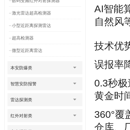
数码变频红外对射探测器
AI智
激光雷达超高检测器
自然风
小型近距离探测雷达
超高检测器
技术优
微型近距离雷达
误报率降
本安防爆类
0.3
智慧安防报警
黄金时
雷达探测类
360
红外对射类
仓库、