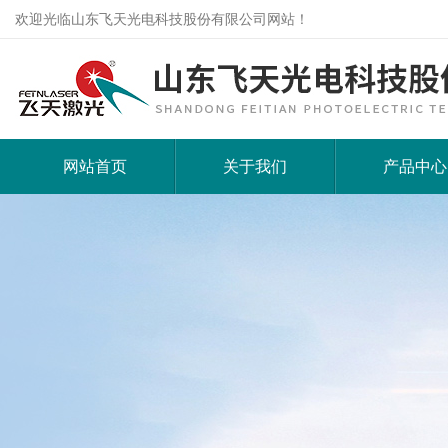
欢迎光临山东飞天光电科技股份有限公司网站！
网站首页
关于我们
产品中心