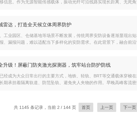
移信息。作为无源智能传感载体，振动光纤可沿线路实现长距离、无死角监
域雷达，打造全天候立体周界防护
、工业园区、仓储基地等场景不断发展，传统周界安防设备逐渐显现出短
报、漏报问题，难以适配当下多样化的安防需求。在此背景下，融合前沿雷
全升级！屏蔽门防夹激光探测器，筑牢站台防护防线
已经成为大众日常出行的主要方式，地铁、轻轨、BRT等交通载体穿梭
长期承担着隔离轨道、防范坠轨、避免夹人夹物的作用。早晚高峰客流密集
共 1145 条记录，当前 2 / 144 页
首页
上一页
下一页