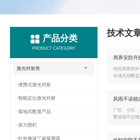
技术文
产品分类
PRODUCT CATEGORY
周界安防升
激光对射类
传统周界防护
全域无间断监
便携式激光对射
智能定位激光对射
风雨不误稳
厂区、小区、
落地式数显产品
繁误报不仅增
张力围栏
红外微波三鉴探测器