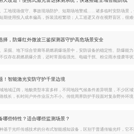
用大改造！便携式激光雷达探测系统，快速搭建全域智能防线
、工地现场值守、事故现场防护、短期场地警戒……诸多临时安防场景，
短期使用投入成本偏高，拆装流程繁琐；人工巡逻又存在视野盲区，很难做
选择，防爆红外微波三鉴探测器守护高危场景安全
、采掘、地下综合管廊等易燃易爆场景中，安防设备的稳定性、防爆能力
不仅存在易燃易爆介质，还时常面临强光、电磁干扰、粉尘雨水侵袭等状况
题！智能激光安防守护千里边境
域地域辽阔，地貌类型丰富多样，不同地段气候条件差异明显，不少区域
路线长，长时间户外作业压力不小。传统周界防护手段面对复杂野外环境，
备哪些特性？适合哪些监测场景？
种基于光纤传感技术的分布式智能感知设备，区别于普通传输光纤，它不