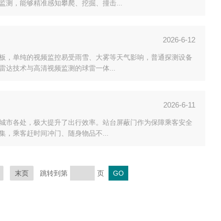
测，能够精准感知攀爬、挖掘、撞击...
2026-6-12
板，单纯的视频监控易受雨雪、大雾等天气影响，普通探测设备
达技术与高清视频监测的球雷一体...
2026-6-11
在城市各处，极大提升了出行效率。站台屏蔽门作为保障乘客安全
，乘客赶时间冲门、随身物品不...
末页
跳转到第
页