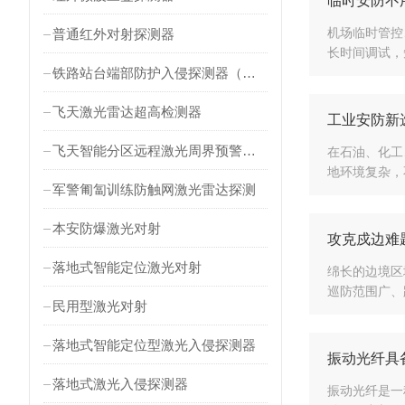
临时安防不
机场临时管控
普通红外对射探测器
长时间调试，
铁路站台端部防护入侵探测器（对射式）
飞天激光雷达超高检测器
工业安防新
飞天智能分区远程激光周界预警雷达
在石油、化工
地环境复杂，
军警匍匐训练防触网激光雷达探测
本安防爆激光对射
攻克戍边难
落地式智能定位激光对射
绵长的边境区
巡防范围广、
民用型激光对射
落地式智能定位型激光入侵探测器
振动光纤具
落地式激光入侵探测器
振动光纤是一