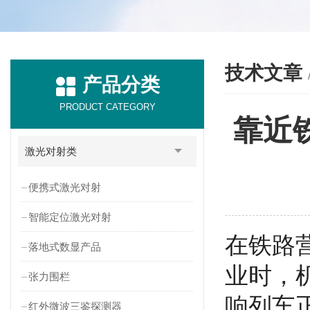
技术文章
产品分类
PRODUCT CATEGORY
靠近
激光对射类
便携式激光对射
智能定位激光对射
在铁路
落地式数显产品
业时，
张力围栏
响列车
红外微波三鉴探测器