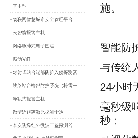
施。
基本型
物联网智慧城市安全管理平台
云智能报警主机
智能防
网络脉冲式电子围栏
振动光纤
与传统
对射式站台端部防护入侵探测器
24小
铁路站台端部防护系统（枪雷一体）
导轨式报警主机
毫秒级
微型近距离激光探测雷达
秒；
本安防爆红外微波三鉴探测器