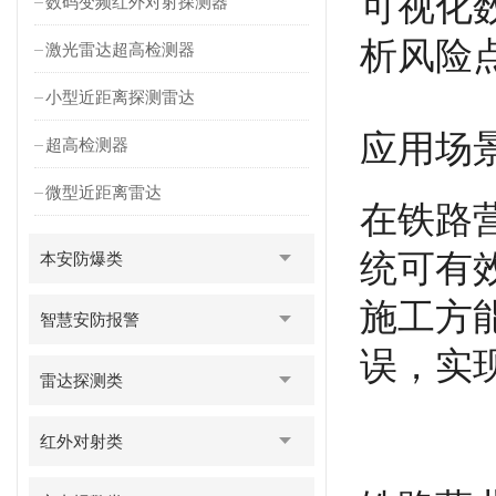
可视化
数码变频红外对射探测器
析风险
激光雷达超高检测器
小型近距离探测雷达
应用场
超高检测器
微型近距离雷达
在铁路
统可有
本安防爆类
施工方
智慧安防报警
误，实
雷达探测类
红外对射类