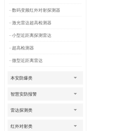
数码变频红外对射探测器
激光雷达超高检测器
小型近距离探测雷达
超高检测器
微型近距离雷达
本安防爆类
智慧安防报警
雷达探测类
红外对射类