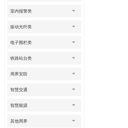
室内报警类
振动光纤类
电子围栏类
铁路站台类
周界安防
智慧交通
智慧能源
其他周界