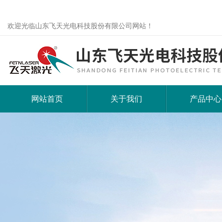
欢迎光临山东飞天光电科技股份有限公司网站！
网站首页
关于我们
产品中心