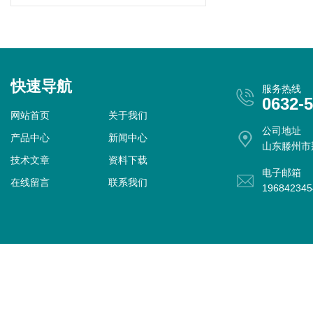
快速导航
服务热线
0632-
网站首页
关于我们
公司地址
产品中心
新闻中心
山东滕州市
技术文章
资料下载
电子邮箱
在线留言
联系我们
19684234