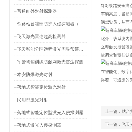
针对铁路安全痛
普通红外对射探测器
车辆高度，当超
辆驾驶员，从而
铁路站台端部防护入侵探测器（对射式）
飞天激光雷达超高检测器
此外，该系统内
立即触发报警装
飞天智能分区远程激光周界预警雷达
故调查和责任认
军警匍匐训练防触网激光雷达探测
在智能化、数字
本安防爆激光对射
得着、可追溯的
落地式智能定位激光对射
民用型激光对射
上一篇：
站台
落地式智能定位型激光入侵探测器
下一篇：
飞天
落地式激光入侵探测器