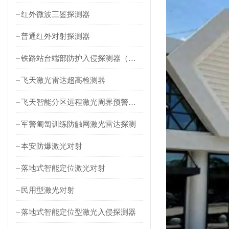
红外微波三鉴探测器
普通红外对射探测器
铁路站台端部防护入侵探测器（对射式）
飞天激光雷达超高检测器
飞天智能分区远程激光周界预警雷达
军警匍匐训练防触网激光雷达探测
本安防爆激光对射
落地式智能定位激光对射
民用型激光对射
落地式智能定位型激光入侵探测器