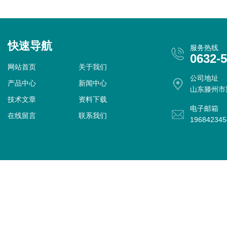
快速导航
服务热线
0632-
网站首页
关于我们
公司地址
产品中心
新闻中心
山东滕州市
技术文章
资料下载
电子邮箱
在线留言
联系我们
19684234