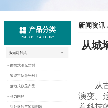
新闻资讯
产品分类
PRODUCT CATEGORY
从城
激光对射类
便携式激光对射
智能定位激光对射
从古代
落地式数显产品
演变。
张力围栏
着科技
红外微波三鉴探测器