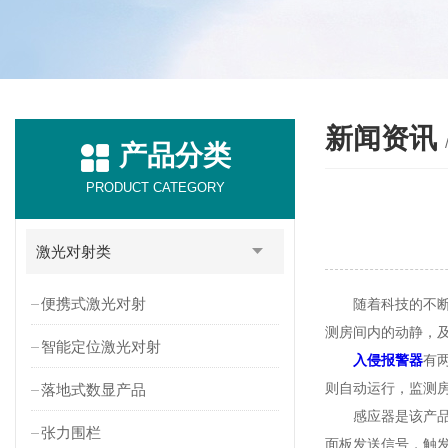
新闻资讯
产品分类
PRODUCT CATEGORY
激光对射类
便携式激光对射
随着科技的不断进
测房间内的动静，
智能定位激光对射
入侵报警器
有
则自动运行，监测
落地式数显产品
感应器是该产品最
张力围栏
面板发送信号，触