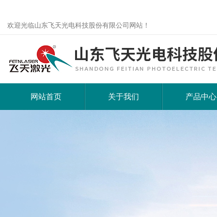
欢迎光临山东飞天光电科技股份有限公司网站！
网站首页
关于我们
产品中心