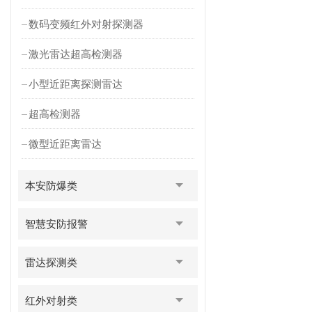
数码变频红外对射探测器
激光雷达超高检测器
小型近距离探测雷达
超高检测器
微型近距离雷达
本安防爆类
智慧安防报警
雷达探测类
红外对射类