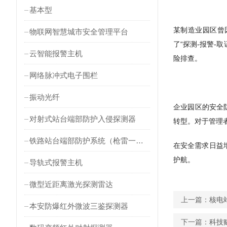
基本型
某制造业园区曾
物联网智慧城市安全管理平台
了“探测-报警
云智能报警主机
险排查。
网络脉冲式电子围栏
振动光纤
企业园区的安全
对射式站台端部防护入侵探测器
转型。对于管理
铁路站台端部防护系统（枪雷一体）
在安全需求日益
护航。
导轨式报警主机
微型近距离激光探测雷达
上一篇：
核电
本安防爆红外微波三鉴探测器
下一篇：
科技