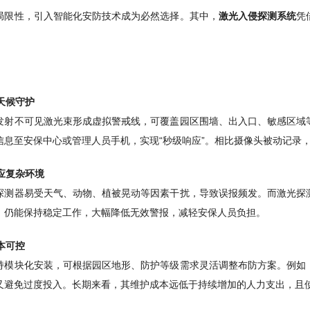
局限性，引入智能化安防技术成为必然选择。其中，
激光入侵探测系统
凭
全天候守护
发射不可见激光束形成虚拟警戒线，可覆盖园区围墙、出入口、敏感区域
信息至安保中心或管理人员手机，实现“秒级响应”。相比摄像头被动记录
适应复杂环境
探测器易受天气、动物、植被晃动等因素干扰，导致误报频发。而激光探
，仍能保持稳定工作，大幅降低无效警报，减轻安保人员负担。
成本可控
持模块化安装，可根据园区地形、防护等级需求灵活调整布防方案。例如
又避免过度投入。长期来看，其维护成本远低于持续增加的人力支出，且使