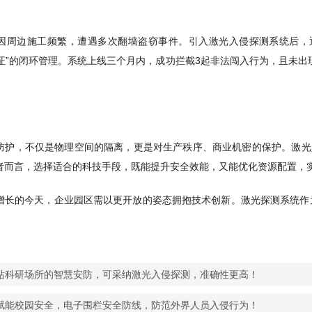
因周边施工频繁，遭遇多次翻墙盗窃事件。引入激光入侵探测系统后，
-取证”的闭环管理。系统上线三个月内，成功拦截3起非法闯入行为，且未
防护，不仅是物理空间的隔离，更是对生产秩序、商业机密的保护。激光入
者而言，选择适合的科技手段，既能提升安全效能，又能优化资源配置，
增长的今天，企业园区需以更开放的姿态拥抱技术创新。激光探测系统作
站科研场所的智慧安防，可采纳激光入侵探测，准确性更高！
赋能校园安全，电子围栏安全防线，防范外界人员入侵行为！