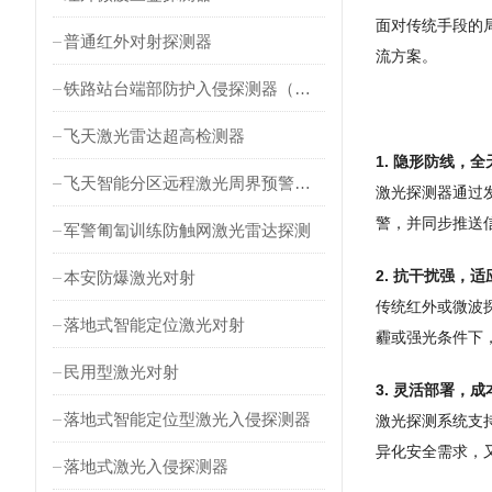
面对传统手段的
普通红外对射探测器
流方案。
铁路站台端部防护入侵探测器（对射式）
飞天激光雷达超高检测器
1. 隐形防线，
飞天智能分区远程激光周界预警雷达
激光探测器通过
警，并同步推送
军警匍匐训练防触网激光雷达探测
2. 抗干扰强，
本安防爆激光对射
传统红外或微波
落地式智能定位激光对射
霾或强光条件下
民用型激光对射
3. 灵活部署，
落地式智能定位型激光入侵探测器
激光探测系统支
异化安全需求，
落地式激光入侵探测器