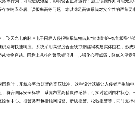
线路等行为，可能造成短路，影响设备正常运行；施工误操作则可能无意
等存在响应滞后、误报率高等问题，难以满足高铁系统对安全性的严苛要
中，飞天光电的脉冲电子围栏入侵报警系统凭借其“实体防护+智能报警”
准识别与快速响应。系统采用高强度合金线或钢丝绳构建实体围栏，形成
爬或动物穿越。围栏上悬挂的警示标识进一步强化心理威慑，降低入侵意
摸围栏时，系统会释放短暂的高压脉冲。这种设计既能让入侵者产生触电
短，符合国际安全标准。系统内置高精度传感器，可实时监测围栏状态。
至控制中心。报警类型包括触网报警、断线报警、松弛报警等，同时支持