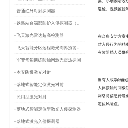
巢、小动物啃咬
巡检、视频监控
普通红外对射探测器
铁路站台端部防护入侵探测器（对射式）
飞天激光雷达超高检测器
在众多安防方案
对入侵行为的精
飞天智能分区远程激光周界预警雷达
有效阻挡人员攀
军警匍匐训练防触网激光雷达探测
本安防爆激光对射
当有人或动物触
落地式智能定位激光对射
人体接触时间极
网络将信息传送
民用型激光对射
定位风险点。
落地式智能定位型激光入侵探测器
落地式激光入侵探测器