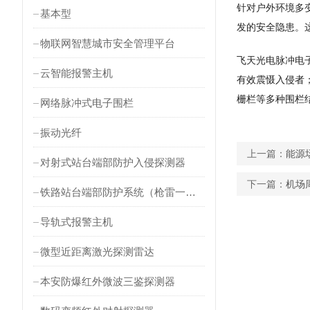
针对户外环境多
基本型
发的安全隐患。
物联网智慧城市安全管理平台
飞天光电脉冲电
云智能报警主机
有效震慑入侵者
栅栏等多种围栏
网络脉冲式电子围栏
振动光纤
上一篇：
能源
对射式站台端部防护入侵探测器
下一篇：
机场
铁路站台端部防护系统（枪雷一体）
导轨式报警主机
微型近距离激光探测雷达
本安防爆红外微波三鉴探测器