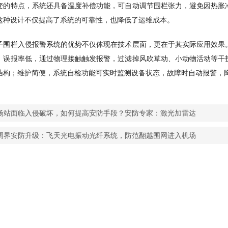
变的特点，系统还具备温度补偿功能，可自动调节围栏张力，避免因热胀
这种设计不仅提高了系统的可靠性，也降低了运维成本。
子围栏入侵报警系统的优势不仅体现在技术层面，更在于其实际应用效果
；误报率低，通过物理接触触发报警，过滤掉风吹草动、小动物活动等干
结构；维护简便，系统自检功能可实时监测设备状态，故障时自动报警，
场站面临入侵破坏，如何提高安防手段？安防专家：激光加雷达
周界安防升级：飞天光电振动光纤系统，防范翻越围网进入机场