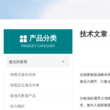
技术文章
产品分类
PRODUCT CATEGORY
激光对射类
便携式激光对射
在国家能源战略布
着压力调节、计量
智能定位激光对射
落地式数显产品
分输场站通常占地
求。激光入侵探测
张力围栏