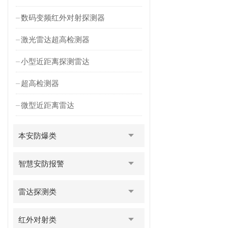
数码变频红外对射探测器
激光雷达超高检测器
小型近距离探测雷达
超高检测器
微型近距离雷达
本安防爆类
智慧安防报警
雷达探测类
红外对射类