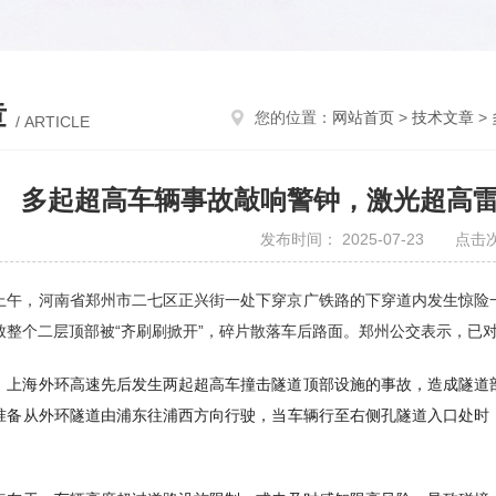
章
您的位置：
网站首页
>
技术文章
>
/ ARTICLE
多起超高车辆事故敲响警钟，激光超高
发布时间： 2025-07-23 点击
11日上午，河南省郑州市二七区正兴街一处下穿京广铁路的下穿道内发生惊
致整个二层顶部被“齐刷刷掀开”，碎片散落车后路面。郑州公交表示，已
24日，上海外环高速先后发生两起超高车撞击隧道顶部设施的事故，造成隧
准备从外环隧道由浦东往浦西方向行驶，当车辆行至右侧孔隧道入口处时