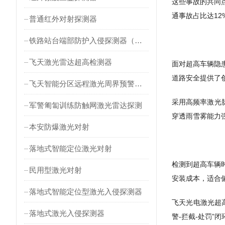
这些事故的共同
通事故占比达1
普通红外对射探测器
铁路站台端部防护入侵探测器（对射式）
飞天激光雷达超高检测器
面对超高车辆隐
道路安全提供了
飞天智能分区远程激光周界预警雷达
采用高频率激光
军警匍匐训练防触网激光雷达探测
穿透雨雪雾能力
本安防爆激光对射
落地式智能定位激光对射
检测到超高车辆
民用型激光对射
安装成本，适合
落地式智能定位型激光入侵探测器
飞天光电激光超
落地式激光入侵探测器
警-拦截-处罚”