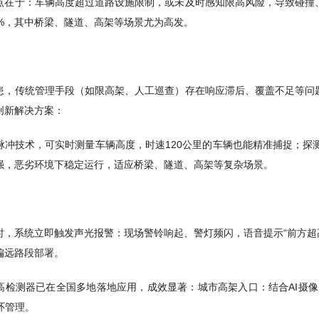
点在于：车辆高度超过道路设施限制，或未及时感知限高风险，导致碰撞
2%，其中桥梁、隧道、高架等场景尤为高发。
患，传统管理手段（如限高架、人工巡查）存在响应滞后、覆盖不足等问
创新解决方案：
脉冲技术，可实时测量车辆高度，时速120公里的车辆也能精准捕捉；探
强，恶劣环境下稳定运行，适应桥梁、隧道、高架等复杂场景。
时，系统立即触发声光报警：现场警铃响起、警灯频闪，语音提示“前方超
偏远路段部署。
高检测器已在全国多地落地应用，成效显著：城市高架入口：结合AI摄
闭环管理。