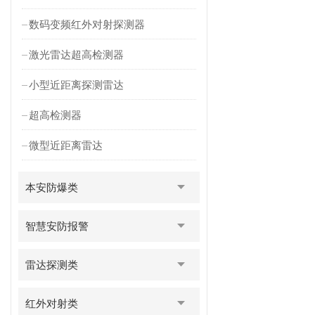
数码变频红外对射探测器
激光雷达超高检测器
小型近距离探测雷达
超高检测器
微型近距离雷达
本安防爆类
智慧安防报警
雷达探测类
红外对射类