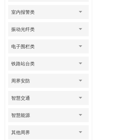
室内报警类
振动光纤类
电子围栏类
铁路站台类
周界安防
智慧交通
智慧能源
其他周界