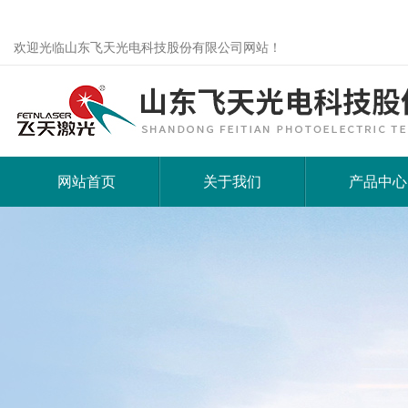
欢迎光临山东飞天光电科技股份有限公司网站！
网站首页
关于我们
产品中心