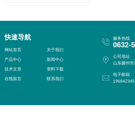
快速导航
服务热线
0632-
网站首页
关于我们
公司地址
产品中心
新闻中心
山东滕州市
技术文章
资料下载
电子邮箱
在线留言
联系我们
19684234