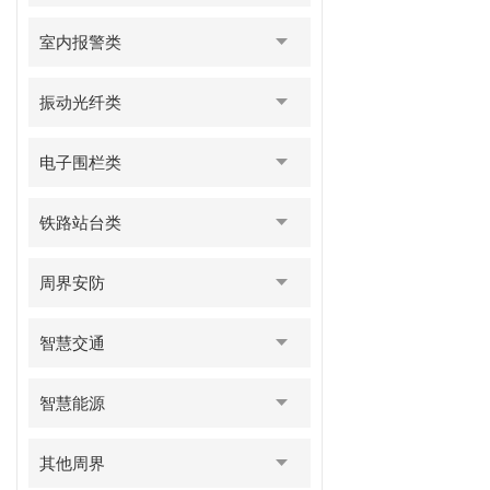
室内报警类
振动光纤类
电子围栏类
铁路站台类
周界安防
智慧交通
智慧能源
其他周界