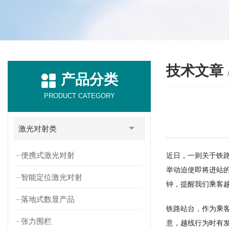
技术文章
产品分类
PRODUCT CATEGORY
激光对射类
便携式激光对射
近日，一则关于铁
举动迫使即将进站
智能定位激光对射
钟，提醒我们乘客
落地式数显产品
铁路站台，作为乘
张力围栏
意，越线行为时有