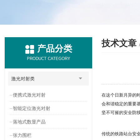
技术文章
产品分类
PRODUCT CATEGORY
激光对射类
便携式激光对射
在这个日新月异的
会和谐稳定的重要
智能定位激光对射
坚不可摧的安全防
落地式数显产品
传统的铁路站台安
张力围栏