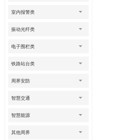
室内报警类
振动光纤类
电子围栏类
铁路站台类
周界安防
智慧交通
智慧能源
其他周界