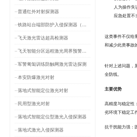
人为操作失
普通红外对射探测器
应急处置不
铁路站台端部防护入侵探测器（对射式）
这类事件不仅给
飞天激光雷达超高检测器
和减少此类事故
飞天智能分区远程激光周界预警雷达
军警匍匐训练防触网激光雷达探测
针对上述问题，
全防线。
本安防爆激光对射
主要优势
落地式智能定位激光对射
民用型激光对射
高精度与稳定性
劣环境下稳定工
落地式智能定位型激光入侵探测器
抗干扰能力强：
落地式激光入侵探测器