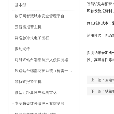
智能识别与预警
基本型
即触发警报机制
物联网智慧城市安全管理平台
降低维护成本：
云智能报警主机
适用性强：固态
网络脉冲式电子围栏
振动光纤
探测结果会汇成
对射式站台端部防护入侵探测器
性、高可靠性等
铁路站台端部防护系统（枪雷一体）
上一篇：
变电
导轨式报警主机
下一篇：
铁路
微型近距离激光探测雷达
本安防爆红外微波三鉴探测器