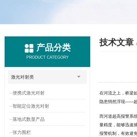
技术文章
产品分类
PRODUCT CATEGORY
激光对射类
便携式激光对射
在河流之上，桥梁
隐患悄然浮现——
智能定位激光对射
而河道超高报警系统
落地式数显产品
量精度，能够迅速
张力围栏
报警机制，有效避