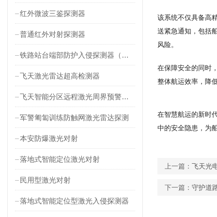
红外微波三鉴探测器
该系统不仅具备高
送紧急通知，包括
普通红外对射探测器
风险。
铁路站台端部防护入侵探测器（对射式）
在保障安全的同时
飞天激光雷达超高检测器
整体航运效率，降
飞天智能分区远程激光周界预警雷达
在智慧航运的新时
军警匍匐训练防触网激光雷达探测
中的安全隐患，为
本安防爆激光对射
落地式智能定位激光对射
上一篇：
飞天光
民用型激光对射
下一篇：
守护道
落地式智能定位型激光入侵探测器