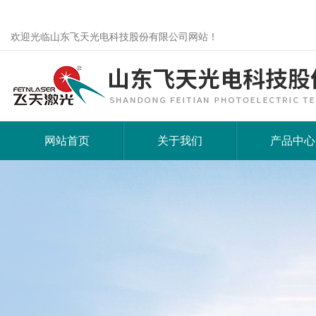
欢迎光临山东飞天光电科技股份有限公司网站！
网站首页
关于我们
产品中心