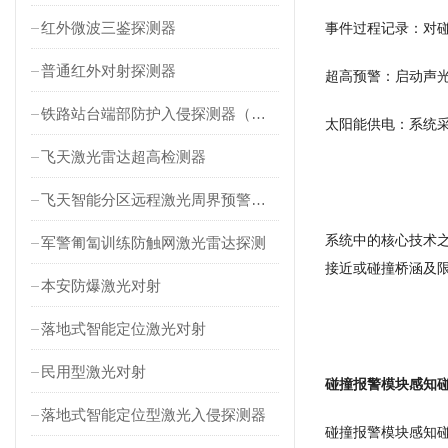
红外微波三鉴探测器
事件过程记录：对
普通红外对射探测器
超高预警：启动声
铁路站台端部防护入侵探测器（对射式）
太阳能供电：系统
飞天激光雷达超高检测器
飞天智能分区远程激光周界预警雷达
系统中的核心技术
军警匍匐训练防触网激光雷达探测
接近或碰撞桥涵及
本安防爆激光对射
落地式智能定位激光对射
民用型激光对射
碰撞报警模块感知
落地式智能定位型激光入侵探测器
碰撞报警模块感知