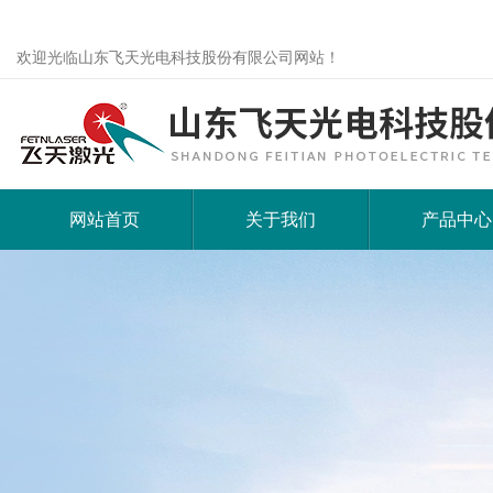
欢迎光临山东飞天光电科技股份有限公司网站！
网站首页
关于我们
产品中心