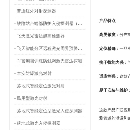
普通红外对射探测器
产品特点
铁路站台端部防护入侵探测器（对射式）
高灵敏度
：分布
飞天激光雷达超高检测器
飞天智能分区远程激光周界预警雷达
定位精确
：一旦
军警匍匐训练防触网激光雷达探测
抗干扰能力强
：
本安防爆激光对射
适应性强
：这款
落地式智能定位激光对射
易于安装与维护
民用型激光对射
这款产品广泛应
落地式智能定位型激光入侵探测器
测管道的泄漏和
落地式激光入侵探测器