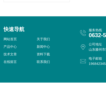
快速导航
服务热线
0632-
网站首页
关于我们
公司地址
产品中心
新闻中心
山东滕州市
技术文章
资料下载
电子邮箱
在线留言
联系我们
19684234