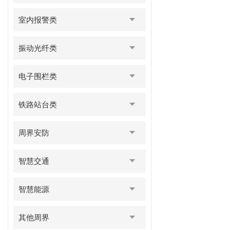
室内报警类
振动光纤类
电子围栏类
铁路站台类
周界安防
智慧交通
智慧能源
其他周界