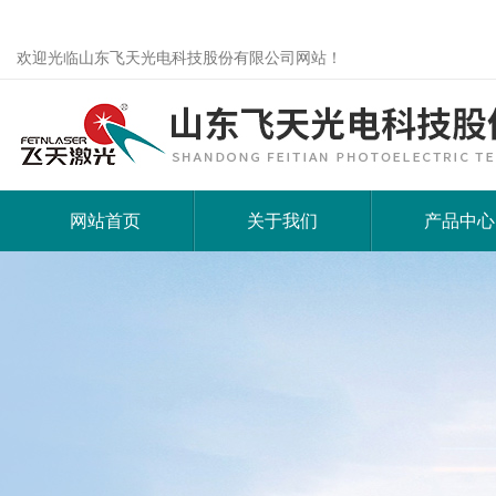
欢迎光临山东飞天光电科技股份有限公司网站！
网站首页
关于我们
产品中心