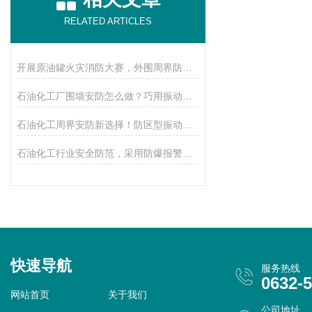
RELATED ARTICLES
开展原油罐火灾消防大赛，外围周界防入侵破坏，就选防爆激光对射
石油化工厂围墙安防怎么做？巧用振动光纤设备，小偷再也无法靠近
石油化工周界安防新选择！防区型振动光纤守护产业安全防线
石油化工行业安全防范，采用防爆报警系统，打造无人值守安防体系
快速导航
服务热线
0632-
网站首页
关于我们
公司地址