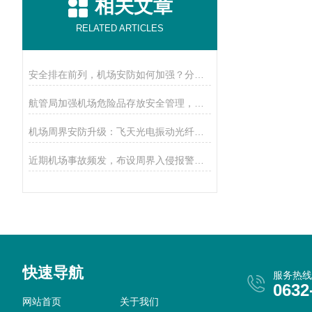
相关文章
RELATED ARTICLES
安全排在前列，机场安防如何加强？分布式振动光纤了解一下
航管局加强机场危险品存放安全管理，如何安防？布防就用激光光栅
机场周界安防升级：飞天光电振动光纤系统，防范翻越围网进入机场
近期机场事故频发，布设周界入侵报警产品，提高机场安全等级！
快速导航
服务热线
0632
网站首页
关于我们