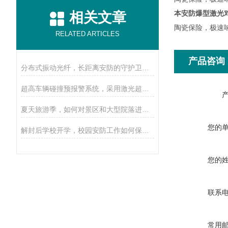
本安防爆型激光
相关文章
陶瓷保险，极速
RELATED ARTICLES
产品咨询
分布式振动光纤，长距离安防的守护卫士，精准定位入侵点！
超高车辆碰撞预报警系统，采用激光超高对射防范，效果明显吗？
夏天旅游季，如何对景区和大型院落进行安防？激光对射当仁不让
您的
解封后学校开学，校园安防工作如何保障？可安装飞天电子围栏系统
您的
联系
常用