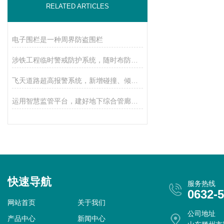
RELATED ARTICLES
电子围栏是一种周界防盗围栏
涉铁工程临时警戒防护系统，随时布防，保障施工安全！
飞天道路超高报警系统，新增碰撞、倾斜感知功能，保障交通安全！
运用智慧监管平台，建好地下综合管廊，三鉴探测器功勋显著
快速导航
服务热线
0632-
网站首页
关于我们
公司地址
产品中心
新闻中心