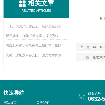
相关文章
RELATED ARTICLES
验
一工厂大火炸出蘑菇云，疑似危险品仓库起火，最好用安防产品布防
新品揭秘 || 便携式激光雷达探测系统
南京北站挖到古墓被停工属谣言！铁路施工安全防护，目前多用雷达
上一篇：
XH-D
关键工业场景周界安防：激光对射探测器应用与优势解析
下一篇：
落地式
快速导航
服务热线
0632-
网站首页
关于我们