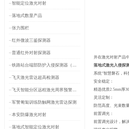
智能定位激光对射
落地式数显产品
张力围栏
红外微波三鉴探测器
普通红外对射探测器
并在激光对射产品中
铁路站台端部防护入侵探测器（对射式）
落地式激光入侵探
系统“智慧磐石，科
飞天激光雷达超高检测器
安全稳定：
飞天智能分区远程激光周界预警雷达
精选优质2.5mm厚
灵活定制：
军警匍匐训练防触网激光雷达探测
防范高度、光束数
前置调光
：
本安防爆激光对射
前置
调光
设计，
解
落地式智能定位激光对射